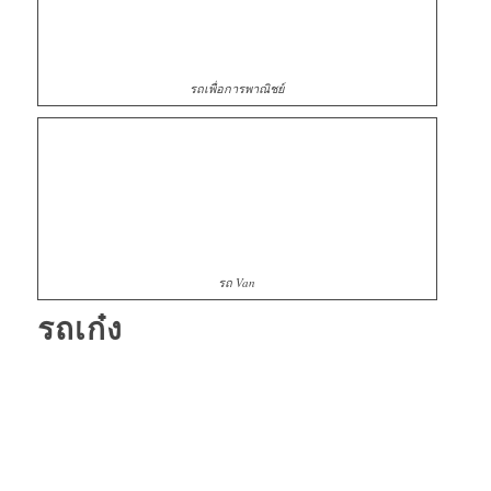
รถเพื่อการพาณิชย์
รถ Van
รถเก๋ง