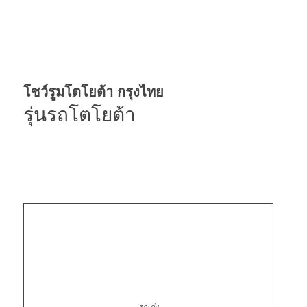
โชว์รูมโตโยต้า กรุงไทย
รุ่นรถโตโยต้า
รถเก๋ง